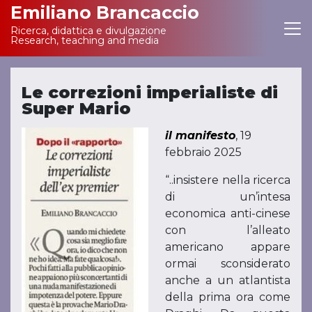
Emiliano Brancaccio
Ricerca, didattica e divulgazione
Main Navigation
Research, teaching and media
Le correzioni imperialiste di
Super Mario
il manifesto
, 19
febbraio 2025
“..insistere nella ricerca
di un’intesa
economica anti-cinese
con l’alleato
americano appare
ormai sconsiderato
anche a un atlantista
della prima ora come