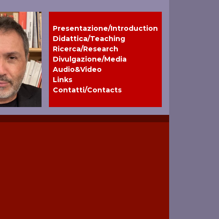
Presentazione/Introduction
Didattica/Teaching
Ricerca/Research
Divulgazione/Media
Audio&Video
Links
Contatti/Contacts
a