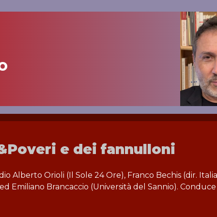
o
i&Poveri e dei fannulloni
o Alberto Orioli (Il Sole 24 Ore), Franco Bechis (dir. Itali
) ed Emiliano Brancaccio (Università del Sannio). Conduce