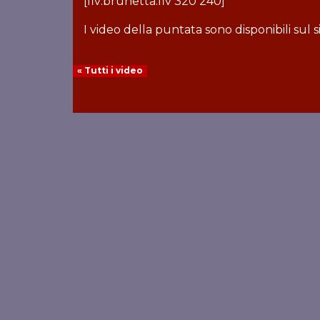
[flv:brunetta.flv 320 240]
I video della puntata sono disponibili sul si
« Tutti i video