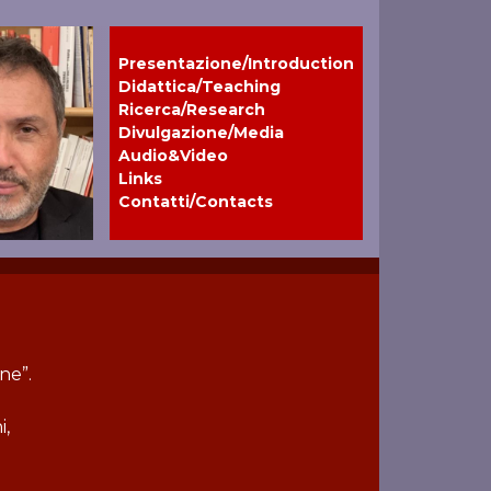
Presentazione/Introduction
Didattica/Teaching
Ricerca/Research
Divulgazione/Media
Audio&Video
Links
Contatti/Contacts
ne”.
i,