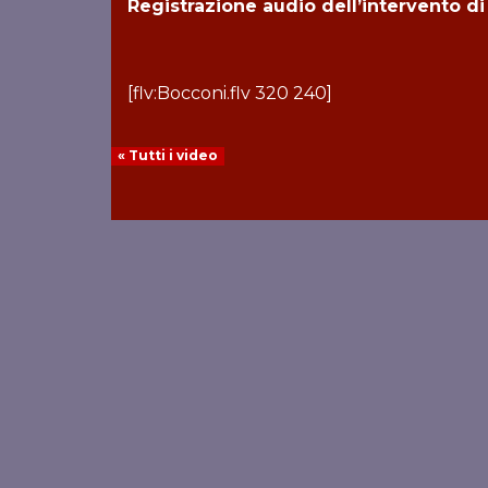
Registrazione audio dell’intervento d
[flv:Bocconi.flv 320 240]
« Tutti i video