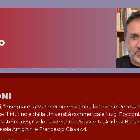
o
ONI
ni: “Insegnare la Macroeconomia dopo la Grande Recessio
ce Il Mulino e dalla Università commerciale Luigi Bocconi.
astelnuovo, Carlo Favero, Luigi Spaventa, Andrea Boitan
ssia Amighini e Francesco Giavazzi.