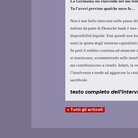
La Germania sta riuscendo nel suo tenta
Tu l’avevi previsto qualche mese fa…
Non è mai bello ritrovarsi nelle panni d
italiani da parte di Deutsche bank è uno d
disponibilità liquide. Essi quindi non han
sotto la spinta degli interessi capitalist
Se però il reddito continua ad arrancare 
si inseriscano, scommettendo sulle insolv
ma contribuiscono a crearlo. Infatti, la ven
l’insolvenza e tende ad aggravare la cris
sacrificale.
testo completo dell’interv
« Tutti gli articoli