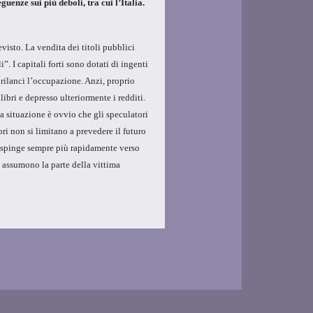
nze sui più deboli, tra cui l’Italia.
visto. La vendita dei titoli pubblici
”. I capitali forti sono dotati di ingenti
e rilanci l’occupazione. Anzi, proprio
libri e depresso ulteriormente i redditi.
a situazione è ovvio che gli speculatori
ri non si limitano a prevedere il futuro
e li spinge sempre più rapidamente verso
i assumono la parte della vittima