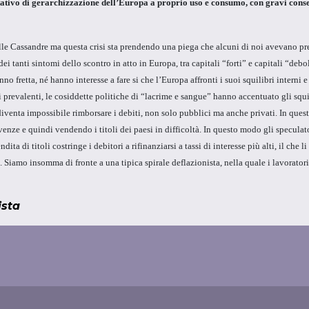
tivo di gerarchizzazione dell’Europa a proprio uso e consumo, con gravi consegue
elle Cassandre ma questa crisi sta prendendo una piega che alcuni di noi avevano pre
ei tanti sintomi dello scontro in atto in Europa, tra capitali “forti” e capitali “deboli
no fretta, né hanno interesse a fare si che l’Europa affronti i suoi squilibri interni 
ici prevalenti, le cosiddette politiche di “lacrime e sangue” hanno accentuato gli squi
diventa impossibile rimborsare i debiti, non solo pubblici ma anche privati. In quest
enze e quindi vendendo i titoli dei paesi in difficoltà. In questo modo gli speculato
dita di titoli costringe i debitori a rifinanziarsi a tassi di interesse più alti, il ch
i. Siamo insomma di fronte a una tipica spirale deflazionista, nella quale i lavorator
ista