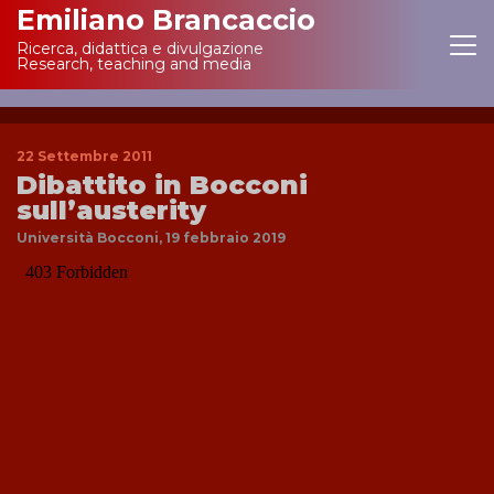
Emiliano Brancaccio
Ricerca, didattica e divulgazione
Main Navigation
Research, teaching and media
22 Settembre 2011
Dibattito in Bocconi
sull’austerity
Università Bocconi, 19 febbraio 2019