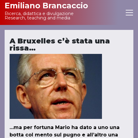
Emiliano Brancaccio
Ricerca, didattica e divulgazione
Main Navigation
Research, teaching and media
A Bruxelles c’è stata una
rissa…
…ma per fortuna Mario ha dato a uno una
botta col mento sul pugno e all’altro una