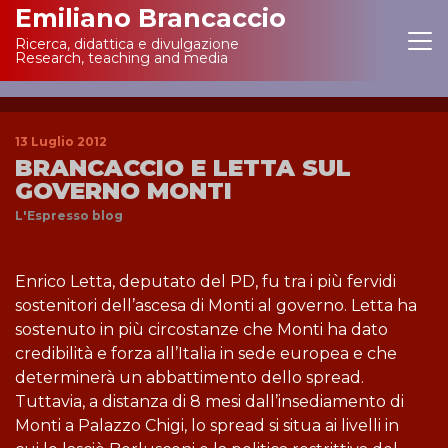
Emiliano Brancaccio
Ricerca, didattica e divulgazione
Main Navigation
Research, teaching and media
13 Luglio 2012
BRANCACCIO E LETTA SUL
GOVERNO MONTI
L'Espresso blog
Enrico Letta, deputato del PD, fu tra i più fervidi
sostenitori dell’ascesa di Monti al governo. Letta ha
sostenuto in più circostanze che Monti ha dato
credibilità e forza all’Italia in sede europea e che
determinerà un abbattimento dello spread.
Tuttavia, a distanza di 8 mesi dall’insediamento di
Monti a Palazzo Chigi, lo spread si situa ai livelli in