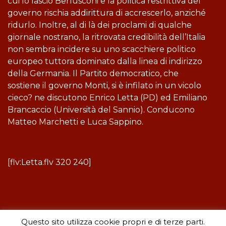
cui lo lasciò Berlusconi e la politica restrittiva del
governo rischia addirittura di accrescerlo, anziché
ridurlo. Inoltre, al di là dei proclami di qualche
giornale nostrano, la ritrovata credibilità dell’Italia
non sembra incidere su uno scacchiere politico
europeo tuttora dominato dalla linea di indirizzo
della Germania. Il Partito democratico, che
sostiene il governo Monti, si è infilato in un vicolo
cieco? ne discutono Enrico Letta (PD) ed Emiliano
Brancaccio (Università del Sannio). Conducono
Matteo Marchetti e Luca Sappino.
[flv:Letta.flv 320 240]
Questo sito utilizza cookie propri e di terze parti.