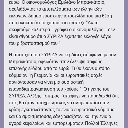
ευρώ; Ο οικονομολόγος Εμιλιάνο Μπρανκάτσιο,
σχολιάζοντας τα αποτελέσματα των ελληνικών
εκλογών, δημοσίευσε στην ιστοσελίδα του μια θέση
που ανακατεύει τα χαρτιά στο τραπέζι. ”Αν το
σκεφτούμε καλύτερα – γράφει ο οικονομολόγος – δεν
είναι σίγουρο ότι ο ΣΥΡΙΖΑ έχασε τις εκλογές λόγω
του ριζοσπαστισμού του.”
Η αποτυχία του ΣΥΡΙΖΑ να κερδίσει, σύμφωνα με τον
Μπρανκάτσιο, οφειλόταν στην έλλειψη σαφούς
επιλογής εξόδου από το ευρώ. Τι θα έκανε αυτό το
κόμμα αν “η Γερμανία και οι ευρωπαϊκές αρχές
αρνιόντουσαν να γίνει μια ουσιαστική
επαναδιαπραγμάτευση του χρέους “; Ο ηγέτης του
ΣΥΡΙΖΑ, Αλέξης Τσίπρας, “απέφυγε να παραδεχθεί ότι,
τότε, θα ήταν υποχρεωμένος να αντιμετωπίσει την
κρίση εγκαταλείποντας το ενιαίο ευρωπαϊκό νόμισμα
και θα αμφισβητούσε, εάν χρειαζόταν, και την ενιαία
αγορά κεφαλαίων και εμπορευμάτων. Πολλοί Έλληνες