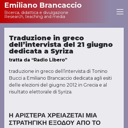
Emiliano Brancaccio
Ricerca, didattica e divulgazione
Main Navigation
Research, teaching and media
Traduzione in greco
dell’intervista del 21 giugno
dedicata a Syriza
tratta da “Radio Libero”
traduzione in greco dell’intervista di Tonino
Bucci a Emiliano Brancaccio dedicata agli esiti
delle elezioni del giugno 2012 in Grecia e al
risultato elettorale di Syriza.
Η ΑΡΙΣΤΕΡΑ ΧΡΕΙΑΖΕΤΑΙ ΜΙΑ
ΣΤΡΑΤΗΓΙΚΗ ΕΞΟΔΟΥ ΑΠΟ ΤΟ