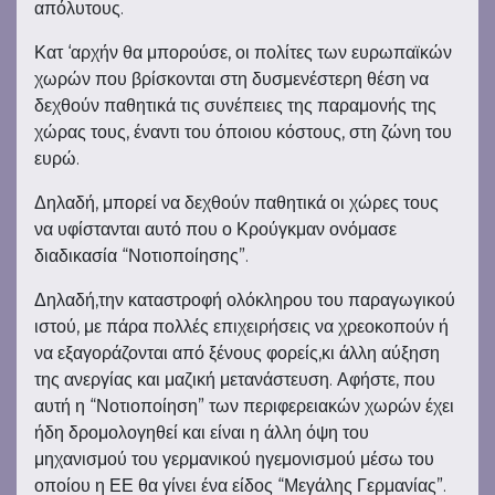
απόλυτους.
Κατ ‘αρχήν θα μπορούσε, οι πολίτες των ευρωπαϊκών
χωρών που βρίσκονται στη δυσμενέστερη θέση να
δεχθούν παθητικά τις συνέπειες της παραμονής της
χώρας τους, έναντι του όποιου κόστους, στη ζώνη του
ευρώ.
Δηλαδή, μπορεί να δεχθούν παθητικά οι χώρες τους
να υφίστανται αυτό που ο Κρούγκμαν ονόμασε
διαδικασία “Νοτιοποίησης”.
Δηλαδή,την καταστροφή ολόκληρου του παραγωγικού
ιστού, με πάρα πολλές επιχειρήσεις να χρεοκοπούν ή
να εξαγοράζονται από ξένους φορείς,κι άλλη αύξηση
της ανεργίας και μαζική μετανάστευση. Αφήστε, που
αυτή η “Νοτιοποίηση” των περιφερειακών χωρών έχει
ήδη δρομολογηθεί και είναι η άλλη όψη του
μηχανισμού του γερμανικού ηγεμονισμού μέσω του
οποίου η ΕΕ θα γίνει ένα είδος “Μεγάλης Γερμανίας”.