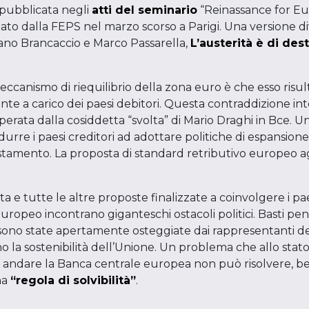
pubblicata negli
atti del seminario
“Reinassance for 
ato dalla FEPS nel marzo scorso a Parigi. Una versione div
iano Brancaccio e Marco Passarella,
L’austerità è di des
eccanismo di riequilibrio della zona euro è che esso risult
te a carico dei paesi debitori. Questa contraddizione int
erata dalla cosiddetta “svolta” di Mario Draghi in Bce. U
urre i paesi creditori ad adottare politiche di espansione e
iustamento. La proposta di standard retributivo europeo 
a e tutte le altre proposte finalizzate a coinvolgere i pae
europeo incontrano giganteschi ostacoli politici. Basti p
e sono state apertamente osteggiate dai rappresentanti d
 la sostenibilità dell’Unione. Un problema che allo sta
 andare la Banca centrale europea non può risolvere, be
na
“regola di solvibilità”
.