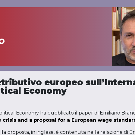
o
tributivo europeo sull’Intern
litical Economy
olitical Economy ha pubblicato il paper di Emiliano Branc
 crisis and a proposal for a European wage standar
la proposta, in inglese, è contenuta nella relazione di E