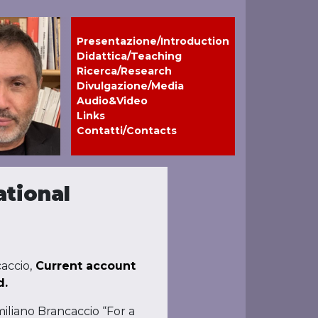
Presentazione/Introduction
Didattica/Teaching
Ricerca/Research
Divulgazione/Media
Audio&Video
Links
Contatti/Contacts
ational
accio,
Current account
d.
miliano Brancaccio “For a