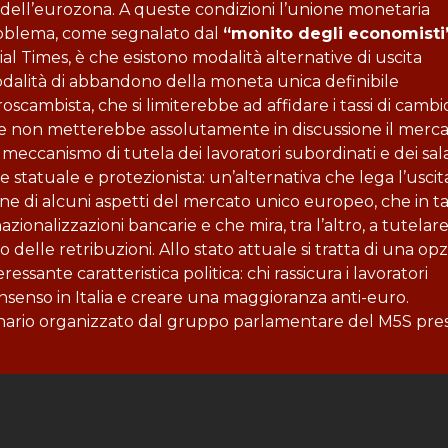
i dell’eurozona. A queste condizioni l’unione monetaria
roblema, come segnalato dal
“monito degli economisti
l Times, è che esistono modalità alternative di uscita
odalità di abbandono della moneta unica definibile
oscambista, che si limiterebbe ad affidare i tassi di cambi
che non metterebbe assolutamente in discussione il merc
eccanismo di tutela dei lavoratori subordinati e dei sala
e statuale e protezionista: un’alternativa che lega l’uscit
ne di alcuni aspetti del mercato unico europeo, che in ta
ionalizzazioni bancarie e che mira, tra l’altro, a tutelare
o delle retribuzioni. Allo stato attuale si tratta di una op
essante caratteristica politica: chi rassicura i lavoratori
nsenso in Italia e creare una maggioranza anti-euro.
inario organizzato dal gruppo parlamentare del M5S press