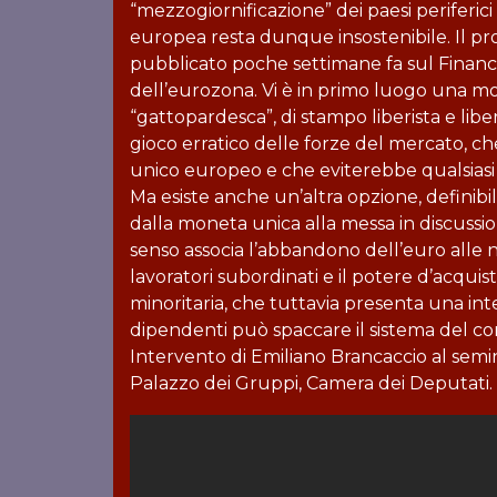
“mezzogiornificazione” dei paesi periferic
europea resta dunque insostenibile. Il p
pubblicato poche settimane fa sul Financia
dell’eurozona. Vi è in primo luogo una m
“gattopardesca”, di stampo liberista e liber
gioco erratico delle forze del mercato, 
unico europeo e che eviterebbe qualsiasi m
Ma esiste anche un’altra opzione, definibil
dalla moneta unica alla messa in discussio
senso associa l’abbandono dell’euro alle naz
lavoratori subordinati e il potere d’acquist
minoritaria, che tuttavia presenta una inter
dipendenti può spaccare il sistema del co
Intervento di Emiliano Brancaccio al sem
Palazzo dei Gruppi, Camera dei Deputati.