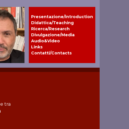
Presentazione/Introduction
Didattica/Teaching
Ricerca/Research
Divulgazione/Media
Audio&Video
Links
Contatti/Contacts
e tra
a