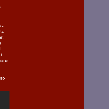
”
o al
ato
ri.
a
l
 i
zione
o il