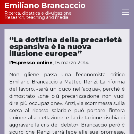
Emiliano Brancaccio
Ricerca, didattica e divulgazione
Main Navigation
Research, teaching and media
“La dottrina della precarietà
espansiva è la nuova
illusione europea”
l’Espresso online
, 18 marzo 2014
Non gliene passa una l’economista critico
Emiliano Brancaccio a Matteo Renzi. La riforma
del lavoro, «sarà un buco nell’acqua», perché è
dimostrato «che più precarizzazione non vuol
dire più occupazione». Anzi, «la scommessa sulla
corsa al ribasso salariale può portare l’intera
unione alla deflazione, e la deflazione rischia di
aggravare la crisi del debito». Brancaccio però è
sicuro che Renzi terrà fede alle sue promesse,