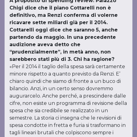
A proposito di spending review: Palazzo
Chigi dice che il piano Cottarelli non è
definitivo, ma Renzi conferma di volerne
ricavare sette miliardi già per il 2014.
Cottarelli oggi dice che saranno 5, anche
partendo da maggio. In una precedente
audizione aveva detto che
“prudenzialmente”, in metà anno, non
sarebbero stati più di 3. Chi ha ragione?
«Per il 2014 il taglio della spesa sarà certamente
minore rispetto a quanto previsto da Renzi. E’
chiaro quindi che siamo di fronte a un buco di
bilancio. Anzi, in un certo senso dovremmo
augurarcelo. Anche perché, a prescindere dalle
cifre, non esiste un programma di revisione della
spesa che sia credibile se realizzato in un
semestre. La storia ci insegna che le revisioni di
spesa condotte in fretta e furia si trasformano in
tagli lineari brutali che colpiscono sempre i