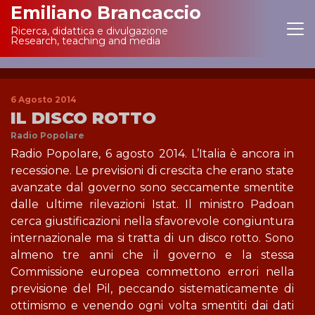
Emiliano Brancaccio
Ricerca, didattica e divulgazione
Main Navigation
Research, teaching and media
6 Agosto 2014
IL DISCO ROTTO
Radio Popolare
Radio Popolare, 6 agosto 2014. L’Italia è ancora in
recessione. Le previsioni di crescita che erano state
avanzate dal governo sono seccamente smentite
dalle ultime rilevazioni Istat. Il ministro Padoan
cerca giustificazioni nella sfavorevole congiuntura
internazionale ma si tratta di un disco rotto. Sono
almeno tre anni che il governo e la stessa
Commissione europea commettono errori nella
previsione del Pil, peccando sistematicamente di
ottimismo e venendo ogni volta smentiti dai dati