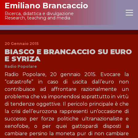
Emiliano Brancaccio
Ricerca, didattica e divulgazione
Main Navigation
Research, teaching and media
20 Gennaio 2015
BIASCO E BRANCACCIO SU EURO
E SYRIZA
Radio Popolare
Radio Popolare, 20 gennaio 2015. Evocare la
“catastrofe” in caso di uscita dall’euro non
contribuisce ad affrontare razionalmente un
problema che va imponendosi soprattutto in virtù
di tendenze oggettive. Il pericolo principale è che
la crisi dell’eurozona rappresenti un’occasione di
successo per forze politiche ultranazionaliste e
xenofobe, o per quei gattopardi disposti a
cambiare persino la moneta pur di non cambiare