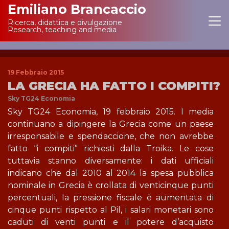
Emiliano Brancaccio
Ricerca, didattica e divulgazione
Main Navigation
Research, teaching and media
19 Febbraio 2015
LA GRECIA HA FATTO I COMPITI?
Sky TG24 Economia
Sky TG24 Economia, 19 febbraio 2015. I media
continuano a dipingere la Grecia come un paese
irresponsabile e spendaccione, che non avrebbe
fatto “i compiti” richiesti dalla Troika. Le cose
tuttavia stanno diversamente: i dati ufficiali
indicano che dal 2010 al 2014 la spesa pubblica
nominale in Grecia è crollata di venticinque punti
percentuali, la pressione fiscale è aumentata di
cinque punti rispetto al Pil, i salari monetari sono
caduti di venti punti e il potere d’acquisto