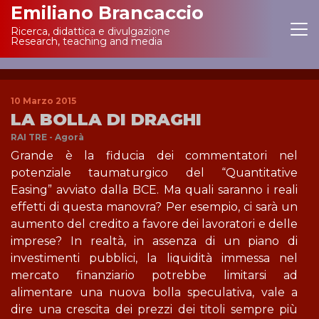
Emiliano Brancaccio
Ricerca, didattica e divulgazione
Main Navigation
Research, teaching and media
10 Marzo 2015
LA BOLLA DI DRAGHI
RAI TRE - Agorà
Grande è la fiducia dei commentatori nel
potenziale taumaturgico del “Quantitative
Easing” avviato dalla BCE. Ma quali saranno i reali
effetti di questa manovra? Per esempio, ci sarà un
aumento del credito a favore dei lavoratori e delle
imprese? In realtà, in assenza di un piano di
investimenti pubblici, la liquidità immessa nel
mercato finanziario potrebbe limitarsi ad
alimentare una nuova bolla speculativa, vale a
dire una crescita dei prezzi dei titoli sempre più