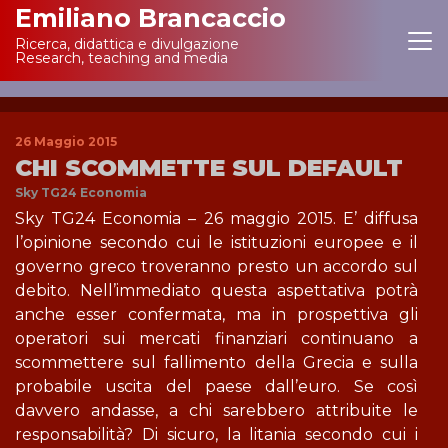
Emiliano Brancaccio
Ricerca, didattica e divulgazione
Main Navigation
Research, teaching and media
26 Maggio 2015
CHI SCOMMETTE SUL DEFAULT
Sky TG24 Economia
Sky TG24 Economia – 26 maggio 2015. E’ diffusa
l’opinione secondo cui le istituzioni europee e il
governo greco troveranno presto un accordo sul
debito. Nell’immediato questa aspettativa potrà
anche esser confermata, ma in prospettiva gli
operatori sui mercati finanziari continuano a
scommettere sul fallimento della Grecia e sulla
probabile uscita del paese dall’euro. Se così
davvero andasse, a chi sarebbero attribuite le
responsabilità? Di sicuro, la litania secondo cui i