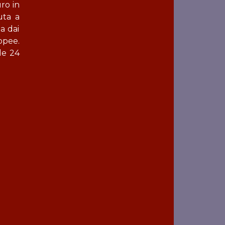
ro in
uta a
a dai
opee.
le 24