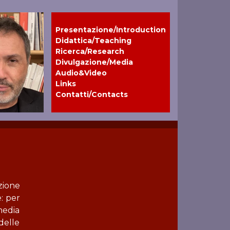
Presentazione/Introduction
Didattica/Teaching
Ricerca/Research
Divulgazione/Media
Audio&Video
Links
Contatti/Contacts
zione
: per
media
delle