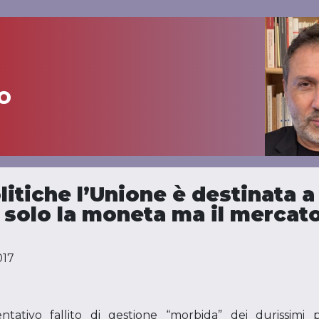
o
itiche l’Unione è destinata a 
 solo la moneta ma il mercat
017
tativo fallito di gestione “morbida” dei durissimi pr