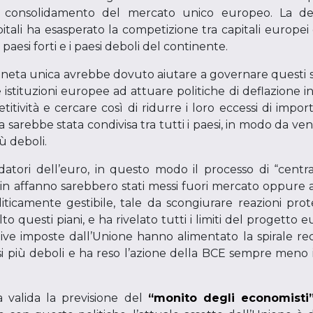
al consolidamento del mercato unico europeo. La defi
itali ha esasperato la competizione tra capitali europei e
 paesi forti e i paesi deboli del continente.
moneta unica avrebbe dovuto aiutare a governare questi sb
e istituzioni europee ad attuare politiche di deflazione in
tività e cercare così di ridurre i loro eccessi di importa
a sarebbe stata condivisa tra tutti i paesi, in modo da ven
ù deboli.
ndatori dell’euro, in questo modo il processo di “centr
i in affanno sarebbero stati messi fuori mercato oppure acqu
icamente gestibile, tale da scongiurare reazioni prote
to questi piani, e ha rivelato tutti i limiti del progetto 
lattive imposte dall’Unione hanno alimentato la spirale re
si più deboli e ha reso l’azione della BCE sempre meno i
a valida la previsione del
“monito degli economisti”