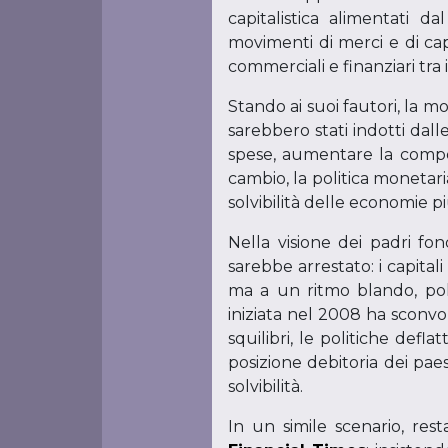
capitalistica alimentati d
movimenti di merci e di cap
commerciali e finanziari tra i
Stando ai suoi fautori, la 
sarebbero stati indotti dall
spese, aumentare la competi
cambio, la politica monetari
solvibilità delle economie pi
Nella visione dei padri fo
sarebbe arrestato: i capital
ma a un ritmo blando, polit
iniziata nel 2008 ha sconvol
squilibri, le politiche def
posizione debitoria dei pae
solvibilità.
In un simile scenario, rest