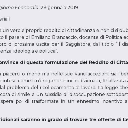
ogiorno Economia
, 28 gennaio 2019
riali
un vero e proprio reddito di cittadinanza e non ci si pu
to il parere di Emiliano Brancaccio, docente di Politica 
ro di prossima uscita per il Saggiatore, dal titolo “Il d
nza, ideologia e politica”.
convince di questa formulazione del Reddito di Citt
piacerci o meno ma nelle sue varie accezioni, sia liberal
 inteso come un’erogazione incondizionata, finalizzata a 
 dal problema del ricollocamento al lavoro. La legge che 
cosa di simile a un sussidio di disoccupazione sottoposto
i spera poi di trasformare in un ennesimo incentivo 
idionali saranno in grado di trovare tre offerte di la