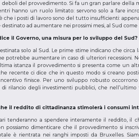
deboli del provvedimento. Si fa un gran parlare della me
ntri hanno un ruolo limitato: servono solo a fare incro
è che i posti di lavoro sono del tutto insufficienti: appena
 è destinato ad aumentare nei prossimi mesi, al Sud come 
dice il Governo, una misura per lo sviluppo del Sud?
stinata solo al Sud. Le prime stime indicano che circa 
e potrebbe aumentare in caso di ulteriori recessioni
ltima istanza il provvedimento si presenta come un alt
e recente ci dice che in questo modo si creano posti di
’incentivo finisce. Per uno sviluppo robusto occorrono
di rilancio degli investimenti pubblici, che nell’ultimo
e il reddito di cittadinanza stimolerà i consumi inte
iari tenderanno a spendere interamente il reddito, il 
 non possiamo dimenticare che il provvedimento si insc
otale è rientrata nei ranghi imposti da Bruxelles. S