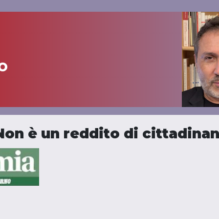
o
on è un reddito di cittadina