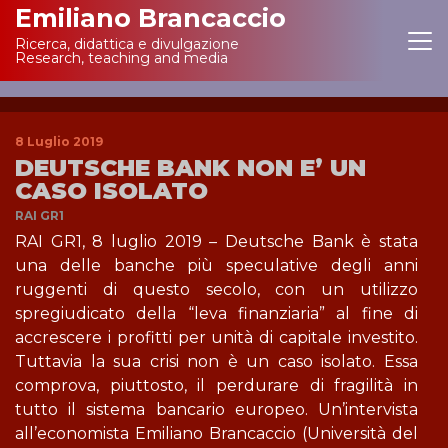
Emiliano Brancaccio
Ricerca, didattica e divulgazione
Main Navigation
Research, teaching and media
8 Luglio 2019
DEUTSCHE BANK NON E’ UN
CASO ISOLATO
RAI GR1
RAI GR1, 8 luglio 2019 – Deutsche Bank è stata
una delle banche più speculative degli anni
ruggenti di questo secolo, con un utilizzo
spregiudicato della “leva finanziaria” al fine di
accrescere i profitti per unità di capitale investito.
Tuttavia la sua crisi non è un caso isolato. Essa
comprova, piuttosto, il perdurare di fragilità in
tutto il sistema bancario europeo. Un’intervista
all’economista Emiliano Brancaccio (Università del