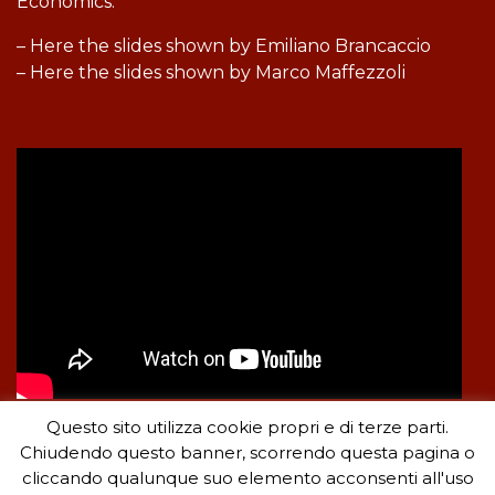
Economics.
– Here the slides shown by Emiliano Brancaccio
– Here the slides shown by Marco Maffezzoli
Questo sito utilizza cookie propri e di terze parti.
« Tutti i video
Chiudendo questo banner, scorrendo questa pagina o
cliccando qualunque suo elemento acconsenti all'uso