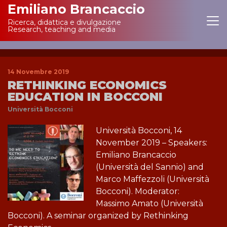
Emiliano Brancaccio
Ricerca, didattica e divulgazione
Main Navigation
Research, teaching and media
14 Novembre 2019
RETHINKING ECONOMICS
EDUCATION IN BOCCONI
Università Bocconi
Università Bocconi, 14
November 2019 – Speakers:
Emiliano Brancaccio
(Università del Sannio) and
Marco Maffezzoli (Università
Bocconi). Moderator:
Massimo Amato (Università
Bocconi). A seminar organized by Rethinking