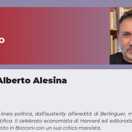
o
Alberto Alesina
0
inea politica, dall’austerity all’eredità di Berlinguer
tifica. Il celebrato economista di Harvard ed editorial
ttito in Bocconi con un suo critico marxista.