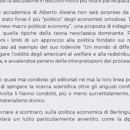
così la discussione in Bocconi molto più viva e partecipata.
 accademica di Alberto Alesina non sarà sorpreso da q
 stato forse il più “politico” degli economisti ortodossi. 
a “new macro political economy”, una proposta di indagi
a quelle tipiche della teoria neoclassica dominante. 
oni i limiti di un approccio alla politica fondato sui 
 caso ad esempio del suo lodevole “Un mondo di diffe
are l’ostilità degli americani al welfare e alla redistribu
ogia, e avvalendosi persino delle interpretazioni del proce
 quasi mai condiviso gli editoriali né mai la loro linea p
 di spingere la ricerca scientifica oltre gli angusti co
alvolta li hanno condotti, più o meno surrettiziamente,
aterialismo storico.
ornare a scontrarci, sulla politica economica di Berlin
velarsi un lutto particolarmente avvertito, come la d