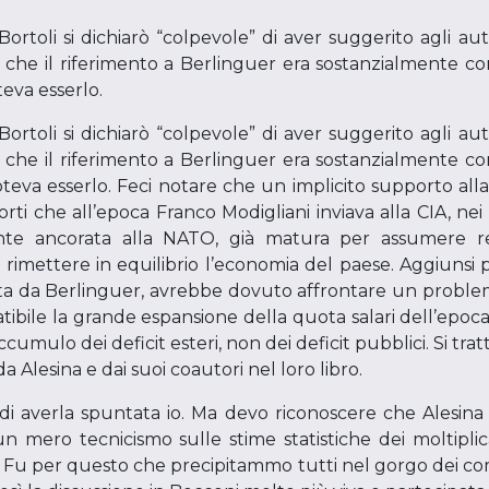
ortoli si dichiarò “colpevole” di aver suggerito agli auto
e che il riferimento a Berlinguer era sostanzialmente corr
eva esserlo.
ortoli si dichiarò “colpevole” di aver suggerito agli auto
e che il riferimento a Berlinguer era sostanzialmente corr
eva esserlo. Feci notare che un implicito supporto alla 
orti che all’epoca Franco Modigliani inviava alla CIA, nei 
e ancorata alla NATO, già matura per assumere re
rimettere in equilibrio l’economia del paese. Aggiunsi pe
 da Berlinguer, avrebbe dovuto affrontare un problema 
ibile la grande espansione della quota salari dell’epoca
cumulo dei deficit esteri, non dei deficit pubblici. Si tr
a Alesina e dai suoi coautori nel loro libro.
di averla spuntata io. Ma devo riconoscere che Alesina
un mero tecnicismo sulle stime statistiche dei moltipli
o. Fu per questo che precipitammo tutti nel gorgo dei c