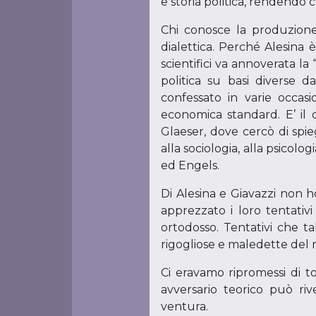
e storia politica, rendendo 
Chi conosce la produzione
dialettica. Perché Alesina è
scientifici va annoverata l
politica su basi diverse d
confessato in varie occasi
economica standard. E’ il
Glaeser, dove cercò di spieg
alla sociologia, alla psicol
ed Engels.
Di Alesina e Giavazzi non ho
apprezzato i loro tentativi
ortodosso. Tentativi che t
rigogliose e maledette del m
Ci eravamo ripromessi di t
avversario teorico può ri
ventura.