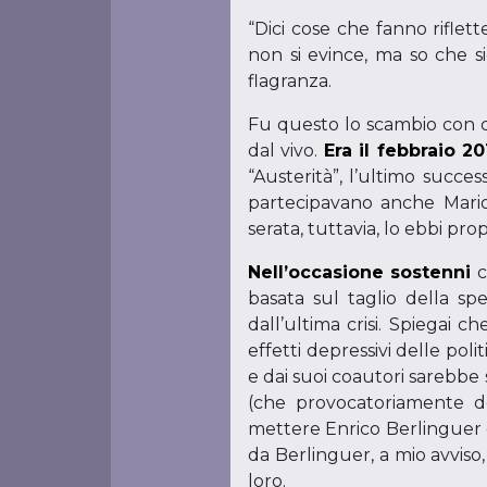
“Dici cose che fanno riflett
non si evince, ma so che si
flagranza.
Fu questo lo scambio con c
dal vivo.
Era il febbraio 2
“Austerità”, l’ultimo succe
partecipavano anche Mario
serata, tuttavia, lo ebbi pro
Nell’occasione sostenni
c
basata sul taglio della sp
dall’ultima crisi. Spiegai 
effetti depressivi delle poli
e dai suoi coautori sarebbe
(che provocatoriamente den
mettere Enrico Berlinguer d
da Berlinguer, a mio avviso
loro.