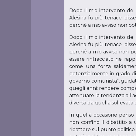
Dopo il mio intervento de B
Alesina fu più tenace: diss
perché a mio avviso non pot
Dopo il mio intervento de B
Alesina fu più tenace: diss
perché a mio avviso non pot
essere rintracciato nei rapp
come una forza saldament
potenzialmente in grado di 
governo comunista”, guidata
quegli anni: rendere compat
attenuare la tendenza all’ac
diversa da quella sollevata d
In quella occasione penso 
non confinò il dibattito a 
ribattere sul punto politic