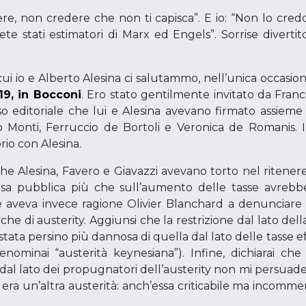
ere, non credere che non ti capisca”. E io: “Non lo credo a
ete stati estimatori di Marx ed Engels”. Sorrise divertit
ui io e Alberto Alesina ci salutammo, nell’unica occasi
019, in Bocconi
. Ero stato gentilmente invitato da Franc
sso editoriale che lui e Alesina avevano firmato assieme 
 Monti, Ferruccio de Bortoli e Veronica de Romanis. I
prio con Alesina.
he Alesina, Favero e Giavazzi avevano torto nel ritenere 
esa pubblica più che sull’aumento delle tasse avrebb
che aveva invece ragione Olivier Blanchard a denunciar
tiche di austerity. Aggiunsi che la restrizione dal lato de
 stata persino più dannosa di quella dal lato delle tasse 
ominai “austerità keynesiana”). Infine, dichiarai che i
al lato dei propugnatori dell’austerity non mi persuad
, era un’altra austerità: anch’essa criticabile ma incomm