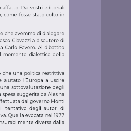
ffatto. Dai vostri editoriali
o, come fosse stato colto in
one che avemmo di dialogare
esco Giavazzi a discutere di
a Carlo Favero. Al dibattito
l momento dialettico della
che una politica restrittiva
e aiutato l’Europa a uscire
e una sottovalutazione degli
lla spesa suggerita da Alesina
effettuata dal governo Monti
l tentativo degli autori di
eva. Quella evocata nel 1977
ensurabilmente diversa dalla