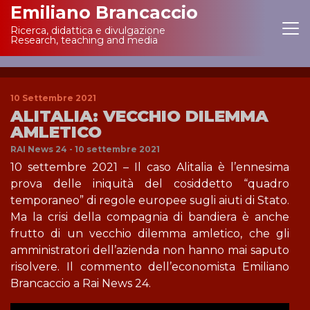
Emiliano Brancaccio
Ricerca, didattica e divulgazione
Main Navigation
Research, teaching and media
10 Settembre 2021
ALITALIA: VECCHIO DILEMMA
AMLETICO
RAI News 24 - 10 settembre 2021
10 settembre 2021 – Il caso Alitalia è l’ennesima
prova delle iniquità del cosiddetto “quadro
temporaneo” di regole europee sugli aiuti di Stato.
Ma la crisi della compagnia di bandiera è anche
frutto di un vecchio dilemma amletico, che gli
amministratori dell’azienda non hanno mai saputo
risolvere. Il commento dell’economista Emiliano
Brancaccio a Rai News 24.