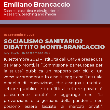
Emiliano Brancaccio
Ricerca, didattica e divulgazione
Main Navigation
Research, teaching and media
16 Settembre 2021
SOCIALISMO SANITARIO?
DIBATTITO MONTI-BRANCACCIO
Sky TG24 - 16 settembre 2021
16 settembre 2021 – Istituita dall’OMS e presieduta
da Mario Monti, la “Commissione paneuropea per
la salute” pubblica un rapporto per più di un
verso sorprendente. In esso si legge che “l’attuale
modello di innovazione, che assegna i rischi al
settore pubblico e i profitti al settore privato, è
palesemente errato” e aggiunge che “la
prevenzione e la gestione della pandemia non
possono essere lasciate ai mercati privati”.