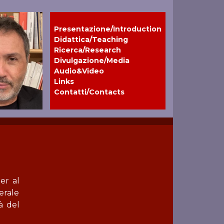
Presentazione/Introduction
Didattica/Teaching
Ricerca/Research
Divulgazione/Media
Audio&Video
Links
Contatti/Contacts
er al
erale
à del