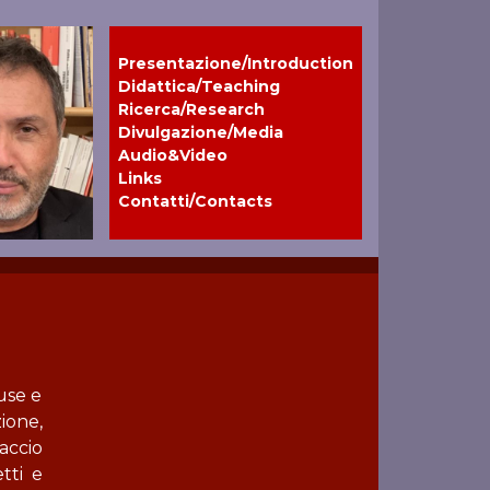
Presentazione/Introduction
Didattica/Teaching
Ricerca/Research
Divulgazione/Media
Audio&Video
Links
Contatti/Contacts
use e
ione,
accio
tti e