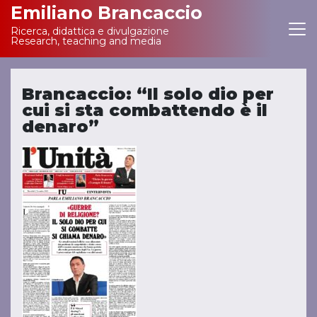
Emiliano Brancaccio
Ricerca, didattica e divulgazione
Main Navigation
Research, teaching and media
Brancaccio: “Il solo dio per
cui si sta combattendo è il
denaro”