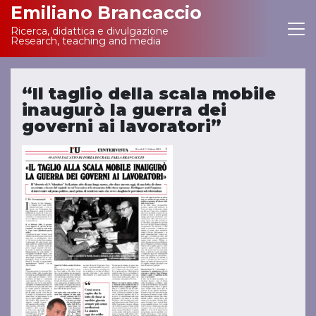
Emiliano Brancaccio
Ricerca, didattica e divulgazione
Main Navigation
Research, teaching and media
“Il taglio della scala mobile
inaugurò la guerra dei
governi ai lavoratori”