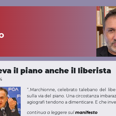
o
eva il piano anche il liberista
4
“..Marchionne, celebrato talebano del libe
sulla via del piano. Una circostanza imbara
agiografi tendono a dimenticare. E che inv
continua a leggere sul
manifesto