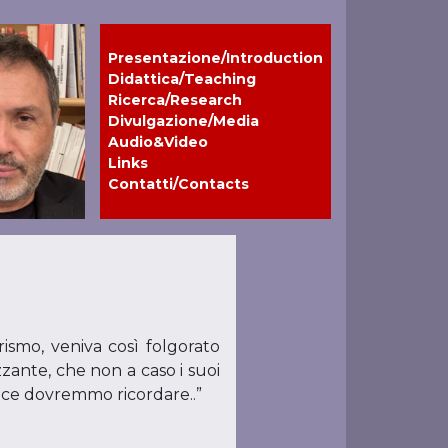
Presentazione/Introduction
Didattica/Teaching
Ricerca/Research
Divulgazione/Media
Audio&Video
Links
Contatti/Contacts
rismo, veniva così folgorato
zzante, che non a caso i suoi
ece dovremmo ricordare..”