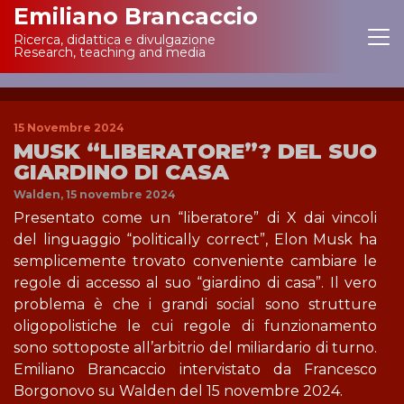
Emiliano Brancaccio
Ricerca, didattica e divulgazione
Main Navigation
Research, teaching and media
15 Novembre 2024
MUSK “LIBERATORE”? DEL SUO
GIARDINO DI CASA
Walden, 15 novembre 2024
Presentato come un “liberatore” di X dai vincoli
del linguaggio “politically correct”, Elon Musk ha
semplicemente trovato conveniente cambiare le
regole di accesso al suo “giardino di casa”. Il vero
problema è che i grandi social sono strutture
oligopolistiche le cui regole di funzionamento
sono sottoposte all’arbitrio del miliardario di turno.
Emiliano Brancaccio intervistato da Francesco
Borgonovo su Walden del 15 novembre 2024.