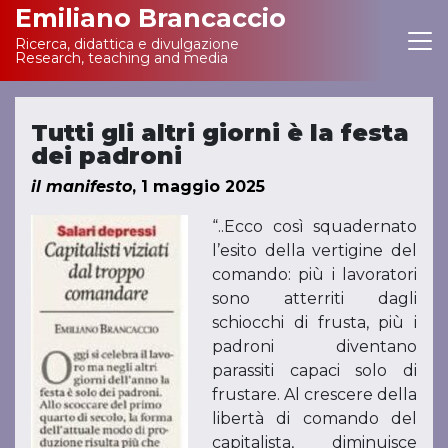
Emiliano Brancaccio
Ricerca, didattica e divulgazione
Main Navigation
Research, teaching and media
Tutti gli altri giorni è la festa
dei padroni
il manifesto
, 1 maggio 2025
“..Ecco così squadernato
l’esito della vertigine del
comando: più i lavoratori
sono atterriti dagli
schiocchi di frusta, più i
padroni diventano
parassiti capaci solo di
frustare. Al crescere della
libertà di comando del
capitalista, diminuisce