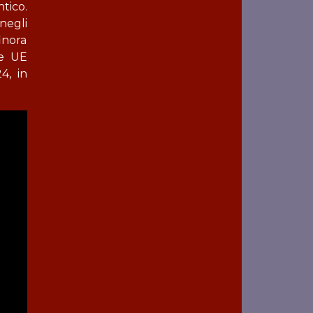
tico.
negli
inora
ne UE
4, in