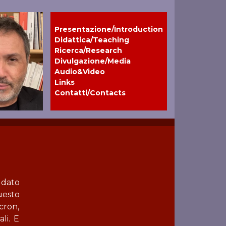
Presentazione/Introduction
Didattica/Teaching
Ricerca/Research
Divulgazione/Media
Audio&Video
Links
Contatti/Contacts
 dato
uesto
cron,
li. E