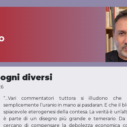
o
sogni diversi
26
“…Vari commentatori tuttora si illudono che l’a
semplicemente l’uranio in mano ai pasdaran. E che il b
spiacevole eterogenesi della contesa. La verità è un’altr
è parte di un disegno più grande e temerario. Da 
cercano di compensare la debolezza economica con