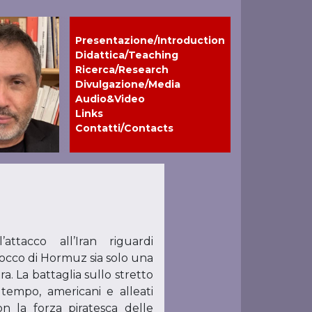
Presentazione/Introduction
Didattica/Teaching
Ricerca/Research
Divulgazione/Media
Audio&Video
Links
Contatti/Contacts
ttacco all’Iran riguardi
locco di Hormuz sia solo una
a. La battaglia sullo stretto
tempo, americani e alleati
 la forza piratesca delle