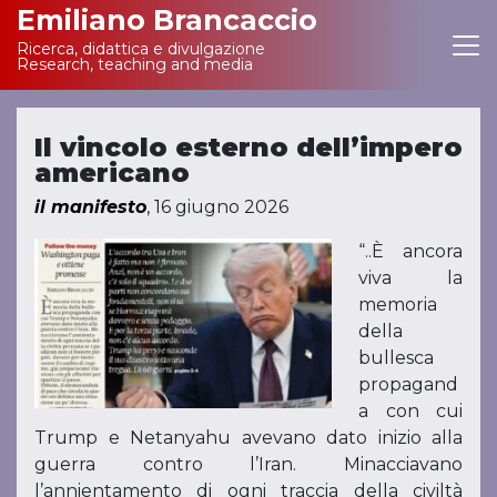
Emiliano Brancaccio
Ricerca, didattica e divulgazione
Main Navigation
Research, teaching and media
Il vincolo esterno dell’impero
americano
il manifesto
, 16 giugno 2026
“..È ancora
viva la
memoria
della
bullesca
propagand
a con cui
Trump e Netanyahu avevano dato inizio alla
guerra contro l’Iran. Minacciavano
l’annientamento di ogni traccia della civiltà