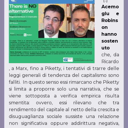
Acemo
glu e
Robins
on
hanno
sosten
uto
che, da
Ricardo
, a Marx, fino a Piketty, i tentativi di trarre delle
leggi generali di tendenza del capitalismo sono
falliti. In questo senso essi rimarcano che Piketty
si limita a proporre solo una narrativa, che se
viene sottoposta a verifica empirica risulta
smentita: ovvero, essi rilevano che tra
rendimento del capitale al netto della crescita e
disuguaglianza sociale sussiste una relazione
non significativa oppure addirittura negativa,